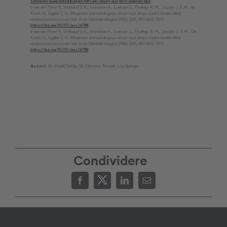
schweren-augenerkrankungen-hilft-ein-serum-aus-dem-eigenen-blut
.
5 van der Meer P., Verbakel S. K., Honohan A., Lorinser J., Thurlings R. M., Jacobs J. F. M., de
Korte D., Eggink C. A. Allogeneic and autologous serum eye drops: a pilot double-blind
randomized crossover trial. Acta Ophthalmologica, 99(8), 2021, 837–842. DOI:
https://doi.org/10.1111/aos.14788
.
6 van der Meer P., Verbakel S. K., Honohan A., Lorinser J., Thurlings R. M., Jacobs J. F. M., De
Korte D., Eggink C. A. Allogeneic and autologous serum eye drops: a pilot double-blind
randomized crossover trial. Acta Ophthalmologica, 99(8), 2021, 837–842. DOI:
https://doi.org/10.1111/aos.14788
.
Autori:
Dr. Harald Sekljic, Dr. Clemens Troschl, Lisa Springer
Condividere