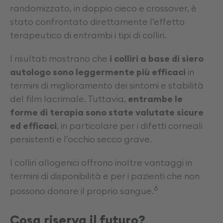
randomizzato, in doppio cieco e crossover, è
stato confrontato direttamente l’effetto
terapeutico di entrambi i tipi di colliri.
I risultati mostrano che
i colliri a base di siero
autologo sono leggermente più efficaci
in
termini di miglioramento dei sintomi e stabilità
del film lacrimale. Tuttavia,
entrambe le
forme di terapia sono state valutate sicure
ed efficaci
, in particolare per i difetti corneali
persistenti e l’occhio secco grave.
I colliri allogenici offrono inoltre vantaggi in
termini di disponibilità e per i pazienti che non
6
possono donare il proprio sangue.
Cosa riserva il futuro?