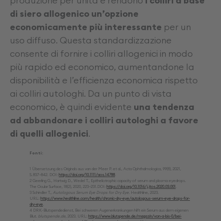
produzione per unità e rendono
i colliri a base
di siero allogenico un’opzione
economicamente più interessante
per un
uso diffuso. Questa standardizzazione
consente di fornire i colliri allogenici in modo
più rapido ed economico, aumentandone la
disponibilità e l’efficienza economica rispetto
ai colliri autologhi. Da un punto di vista
economico, è quindi evidente
una tendenza
ad abbandonare i colliri autologhi a favore
di quelli allogenici
.
Fonti:
1 Übersetzung des Originals aus van der Meer P. et al., Acta Ophthalmologica, 99(8), 2021,
S. 837–842. DOI:
https://doi.org/10.1111/aos.14788
.
2 Geerling G., Hartwig D., Wedel T., Epitheliotrophic capacity of serum and plasma eyedrops.
The Ocular Surface, 18(2), 2020, 223–231.DOI:
https://doi.org/10.1016/j.jtos.2020.03.001
.
3 Schindler T.,
Autologous Serum Eye Drops for Dry Eye.
Healthline, 2023.
URL:
https://www.healthline.com/health/chronic-dry-eye/autologous-serum-eye-drops-for-
dry-eye
.
4 DRK-Blutspendedienst, Bei schweren Augenerkrankungen hilft ein Serum aus dem eigenen
Blut.
blutspende.de
, 2023. URL:
https://www.blutspende.de/magazin/von-a-bis-0/bei-