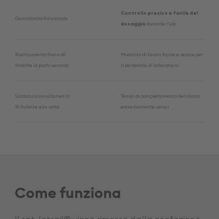
Controllo preciso e facile del
Gocciolatoio funzionale
dosaggio
durante l’uso
Riempimento fino a 60
Modalità di lavoro facile e veloce per
fialette in pochi secondi
il personale di laboratorio
Saldatura simultanea di
Tempi di completamento del lavoro
10 fialette alla volta
estremamente veloci
Come funziona