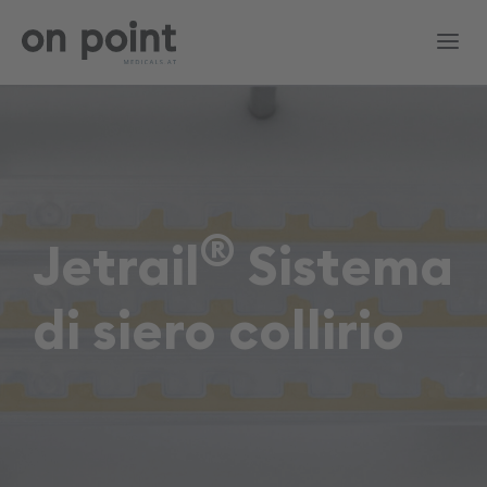
Skip
to
Tog
content
Nav
IT
Prodotti
®
Jetrail
Sistema
Blog
di siero collirio
Contatti