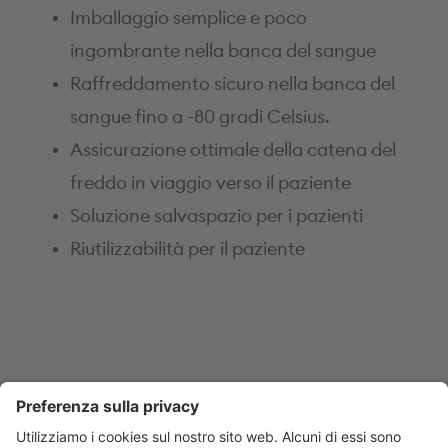
Imballaggio semplice e poco
ingombrante nella banca del sangue
Raffreddamento sicuro nella banca del
sangue fino a -80 gradi Celsius.
Assicurazione ottimale della catena del
freddo in viaggio verso il paziente
Soluzione salvaspazio per i pazienti
Riutilizzabilità per il paziente