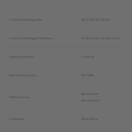
Unità di imballaggio Set
Set 20 |Set 30 | Set 60 |
Unità di imballaggio Estensioni
Ext 10 | Ext 20 | Ext 30 | Ext 60
Dispositivo medico
Classe 2a
Standard di qualità
ISO 13485
Senza DEHP
Materiali sicuri
senza lattice
Confezione
Borsa sterile