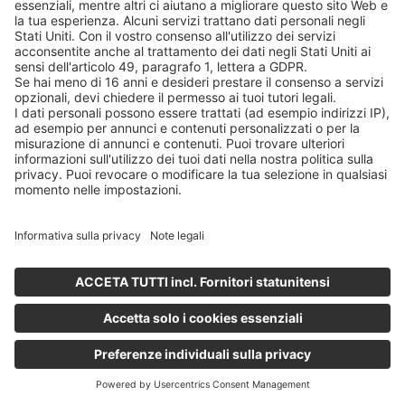
ALIQUOTAZIONE
FACILE
®
Jetrail
Rack
LinkedIn
.
Twitter
YouTube
Facebook
LOG IN