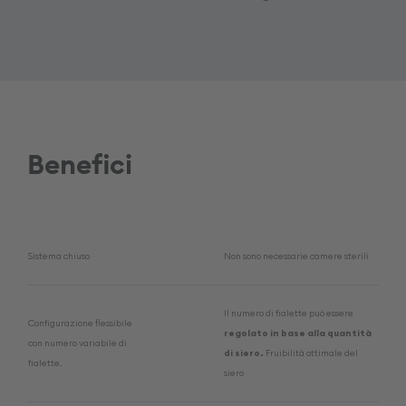
Benefici
Sistema chiuso
Non sono necessarie camere sterili
Il numero di fialette può essere
Configurazione flessibile
regolato in base alla quantità
con numero variabile di
di siero.
Fruibilità ottimale del
fialette.
siero