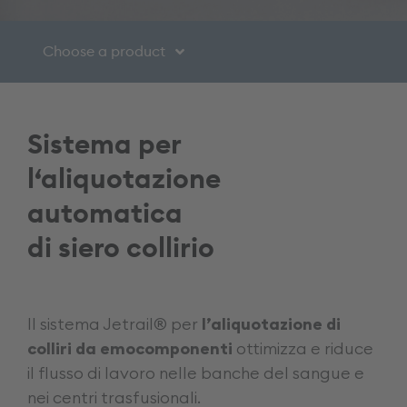
Choose a product
®
Jetrail
Sets
Sistema per
®
l‘aliquotazione
Jetrail
Extensions
automatica
®
Jetrail
Accessories
di siero collirio
Il sistema Jetrail® per
l’aliquotazione di
colliri da emocomponenti
ottimizza e riduce
il flusso di lavoro nelle banche del sangue e
nei centri trasfusionali.