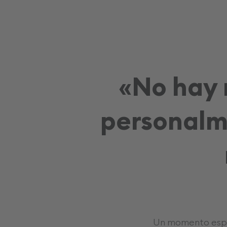
No hay 
«
personalme
Un momento espe