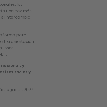
sonales, los
rado una vez más
 el intercambio
ataforma para
stra orientación
aliosos
SBT.
rnacional, y
stros socios y
án lugar en 2027