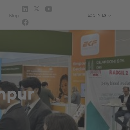
YouTube
LinkedIn
Twitter
Blog
LOG IN
ES
Facebook
mpur