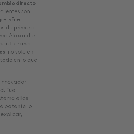
cambio directo
 clientes son
re. «Fue
os de primera
irma Alexander
bién fue una
es
, no solo en
 todo en lo que
o innovador
d. Fue
stema ellos
e patente lo
 explicar,