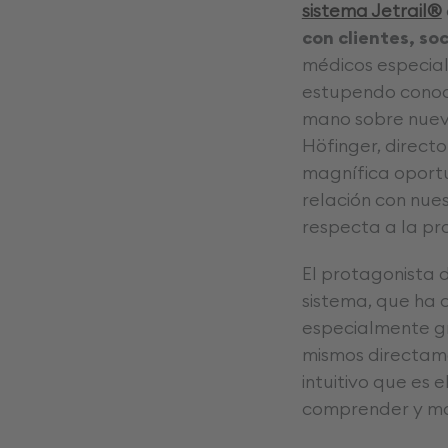
sistema Jetrail®
con clientes, so
médicos especiali
estupendo conoce
mano sobre nuevo
Höfinger, direct
magnífica oport
relación con nues
respecta a la pr
El protagonista d
sistema, que ha c
especialmente gr
mismos directame
intuitivo que es 
comprender y man