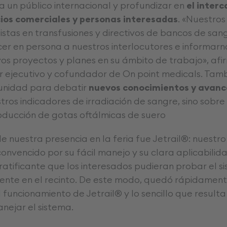
a un público internacional y profundizar en
el inter
cios comerciales y personas interesadas
. «Nuestros
stas en transfusiones y directivos de bancos de sang
r en persona a nuestros interlocutores e informarn
s proyectos y planes en su ámbito de trabajo», af
or ejecutivo y cofundador de On point medicals. Tam
unidad para debatir
nuevos conocimientos y avanc
tros indicadores de irradiación de sangre, sino sobre
oducción de gotas oftálmicas de suero
e nuestra presencia en la feria fue Jetrail®: nuestr
onvencido por su fácil manejo y su clara aplicabilida
atificante que los interesados pudieran probar el si
nte en el recinto. De este modo, quedó rápidament
el funcionamiento de Jetrail® y lo sencillo que resulta
ejar el sistema.