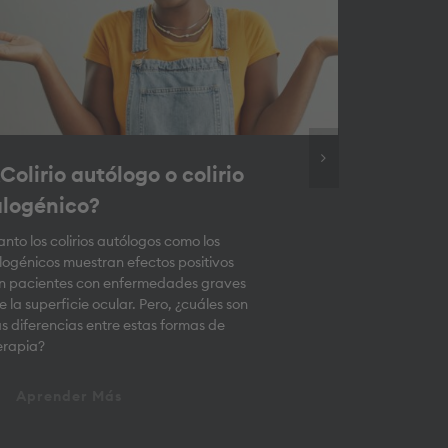
Colirio autólogo o colirio
Colirio
alogénico?
promet
anto los colirios autólogos como los
Los colirio
logénicos muestran efectos positivos
forma de m
n pacientes con enfermedades graves
han conver
e la superficie ocular. Pero, ¿cuáles son
prometedo
as diferencias entre estas formas de
enfermedad
erapia?
gotas se e
sanguíneo 
especialme
Aprender Más
personas c
o tras una