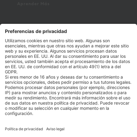
Aprender Más
on point medicals GmbH
Pharmaziegasse 5
9020 Klagenfurt am Wörthersee
Phone +43 463 410355
Fax +43 463 410355 109
office@onpoint.at
Follow us on Social Media