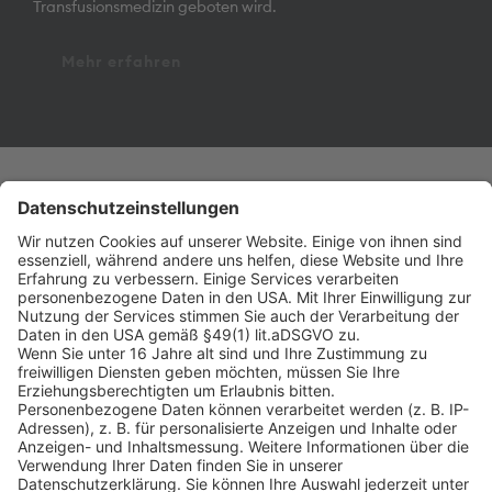
Transfusionsmedizin geboten wird.
Mehr erfahren
on point medicals GmbH
Pharmaziegasse 5
9020 Klagenfurt am Wörthersee
Phone +43 463 410355
Fax +43 463 410355 109
office@onpoint.at