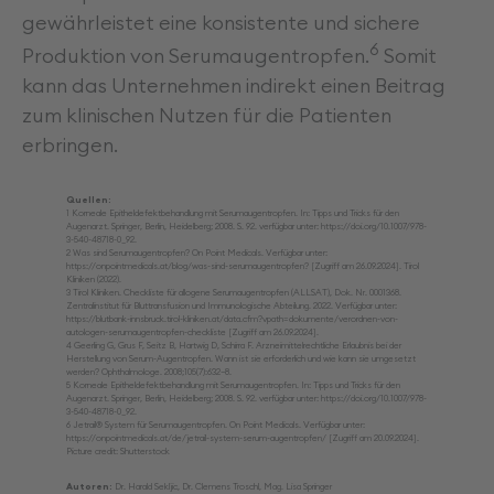
gewährleistet eine konsistente und sichere
6
Produktion von Serumaugentropfen.
Somit
kann das Unternehmen indirekt einen Beitrag
zum klinischen Nutzen für die Patienten
erbringen.
Quellen:
1 Korneale Epitheldefektbehandlung mit Serumaugentropfen. In: Tipps und Tricks für den
Augenarzt. Springer, Berlin, Heidelberg; 2008. S. 92. verfügbar unter: https://doi.org/10.1007/978-
3-540-48718-0_92.
2 Was sind Serumaugentropfen? On Point Medicals. Verfügbar unter:
https://onpointmedicals.at/blog/was-sind-serumaugentropfen? [Zugriff am 26.09.2024]. Tirol
Kliniken (2022).
3 Tirol Kliniken. Checkliste für allogene Serumaugentropfen (ALLSAT), Dok. Nr. 0001368.
Zentralinstitut für Bluttransfusion und Immunologische Abteilung. 2022. Verfügbar unter:
https://blutbank-innsbruck.tirol-kliniken.at/data.cfm?vpath=dokumente/verordnen-von-
autologen-serumaugentropfen-checkliste [Zugriff am 26.09.2024].
4 Geerling G, Grus F, Seitz B, Hartwig D, Schirra F. Arzneimittelrechtliche Erlaubnis bei der
Herstellung von Serum-Augentropfen. Wann ist sie erforderlich und wie kann sie umgesetzt
werden? Ophthalmologe. 2008;105(7):632–8.
5 Korneale Epitheldefektbehandlung mit Serumaugentropfen. In: Tipps und Tricks für den
Augenarzt. Springer, Berlin, Heidelberg; 2008. S. 92. verfügbar unter: https://doi.org/10.1007/978-
3-540-48718-0_92.
6 Jetrail® System für Serumaugentropfen. On Point Medicals. Verfügbar unter:
https://onpointmedicals.at/de/jetrail-system-serum-augentropfen/ [Zugriff am 20.09.2024].
Picture credit: Shutterstock
Autoren:
Dr. Harald Sekljic, Dr. Clemens Troschl, Mag. Lisa Springer